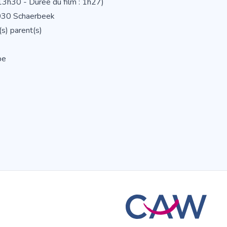
13h30 - Durée du film : 1h27)
1030 Schaerbeek
s) parent(s)
be