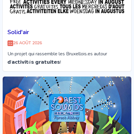
Solid'air
26 AOÛT 2026
Un projet qui rassemble les Bruxellois.es autour
𝗱’𝗮𝗰𝘁𝗶𝘃𝗶𝘁é𝘀 𝗴𝗿𝗮𝘁𝘂𝗶𝘁𝗲𝘀!