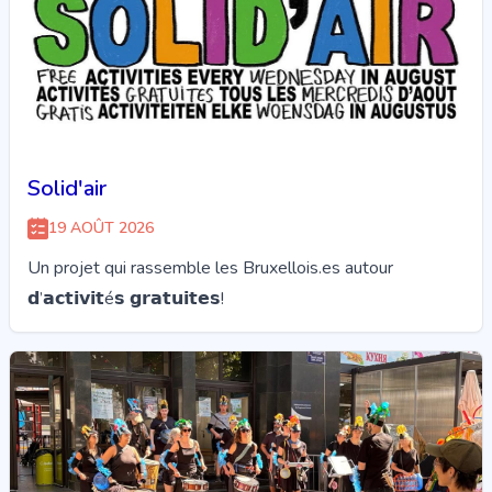
Solid'air
19 AOÛT 2026
Un projet qui rassemble les Bruxellois.es autour
𝗱’𝗮𝗰𝘁𝗶𝘃𝗶𝘁é𝘀 𝗴𝗿𝗮𝘁𝘂𝗶𝘁𝗲𝘀!