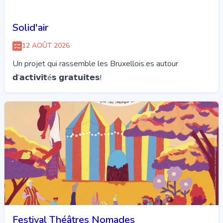
Solid'air
12 AOÛT 2026
Un projet qui rassemble les Bruxellois.es autour
𝗱’𝗮𝗰𝘁𝗶𝘃𝗶𝘁é𝘀 𝗴𝗿𝗮𝘁𝘂𝗶𝘁𝗲𝘀!
Festival Théâtres Nomades