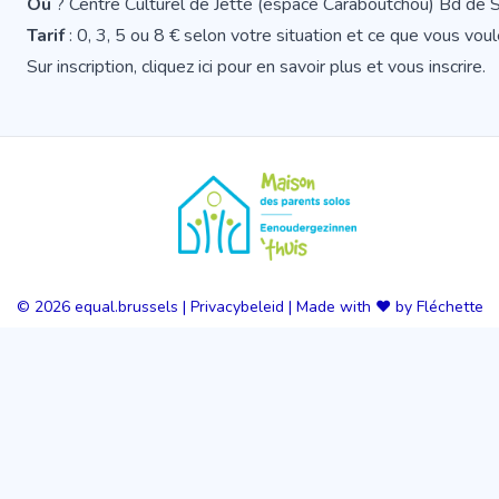
Où
? Centre Culturel de Jette (espace Caraboutchou) Bd de
Tarif
: 0, 3, 5 ou 8 € selon votre situation et ce que vous vo
Sur inscription,
cliquez ici pour en savoir plus et vous inscrire
.
© 2026
equal.brussels
|
Privacybeleid
|
Made with ❤️ by Fléchette