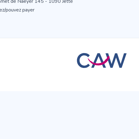
 Smet de Naeyer 145 - 1090 Jette
ulez/pouvez payer