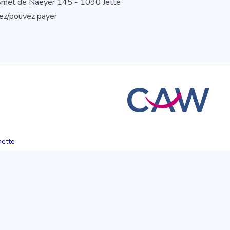
 Smet de Naeyer 145 - 1090 Jette
ulez/pouvez payer
hette