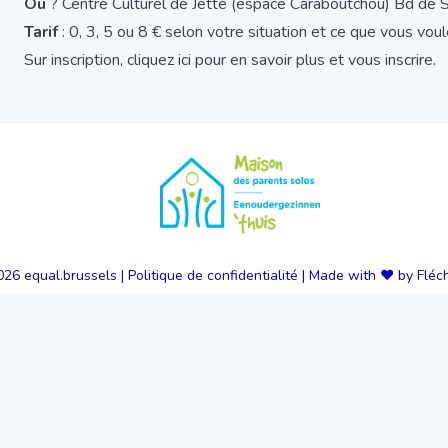
Où
? Centre Culturel de Jette (espace Caraboutchou) Bd de
Tarif
: 0, 3, 5 ou 8 € selon votre situation et ce que vous vo
Sur inscription,
cliquez ici pour en savoir plus et vous inscrire
.
026
equal.brussels
|
Politique de confidentialité
|
Made with ❤️ by Fléc