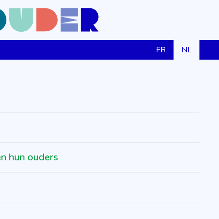
FR
NL
en hun ouders