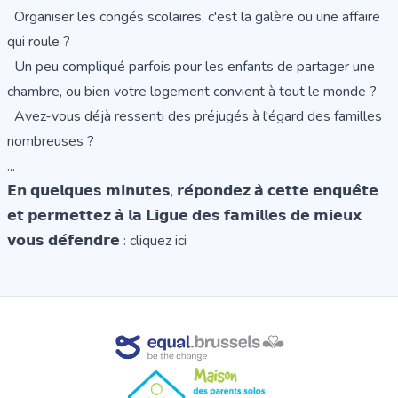
Organiser les congés scolaires, c'est la galère ou une affaire
qui roule ?
Un peu compliqué parfois pour les enfants de partager une
chambre, ou bien votre logement convient à tout le monde ?
Avez-vous déjà ressenti des préjugés à l'égard des familles
nombreuses ?
...
𝗘𝗻 𝗾𝘂𝗲𝗹𝗾𝘂𝗲𝘀 𝗺𝗶𝗻𝘂𝘁𝗲𝘀, 𝗿𝗲́𝗽𝗼𝗻𝗱𝗲𝘇 𝗮̀ 𝗰𝗲𝘁𝘁𝗲 𝗲𝗻𝗾𝘂𝗲̂𝘁𝗲
𝗲𝘁 𝗽𝗲𝗿𝗺𝗲𝘁𝘁𝗲𝘇 𝗮̀ 𝗹𝗮 𝗟𝗶𝗴𝘂𝗲 𝗱𝗲𝘀 𝗳𝗮𝗺𝗶𝗹𝗹𝗲𝘀 𝗱𝗲 𝗺𝗶𝗲𝘂𝘅
𝘃𝗼𝘂𝘀 𝗱𝗲́𝗳𝗲𝗻𝗱𝗿𝗲 :
cliquez ici