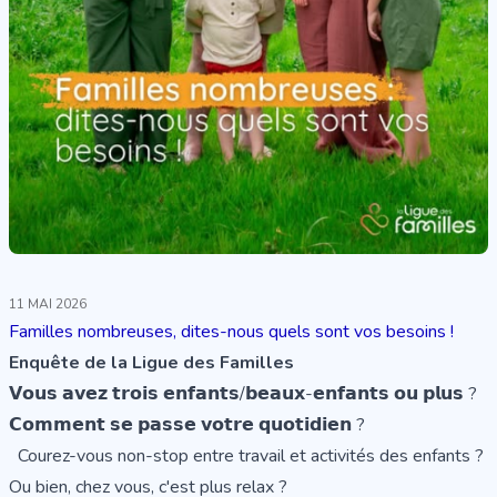
11 MAI 2026
Familles nombreuses, dites-nous quels sont vos besoins !
Enquête de la Ligue des Familles
𝗩𝗼𝘂𝘀 𝗮𝘃𝗲𝘇 𝘁𝗿𝗼𝗶𝘀 𝗲𝗻𝗳𝗮𝗻𝘁𝘀/𝗯𝗲𝗮𝘂𝘅-𝗲𝗻𝗳𝗮𝗻𝘁𝘀 𝗼𝘂 𝗽𝗹𝘂𝘀 ?
𝗖𝗼𝗺𝗺𝗲𝗻𝘁 𝘀𝗲 𝗽𝗮𝘀𝘀𝗲 𝘃𝗼𝘁𝗿𝗲 𝗾𝘂𝗼𝘁𝗶𝗱𝗶𝗲𝗻 ?
Courez-vous non-stop entre travail et activités des enfants ?
Ou bien, chez vous, c'est plus relax ?