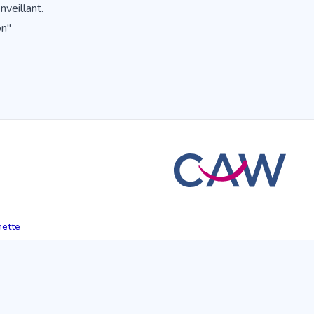
nveillant.
on"
hette