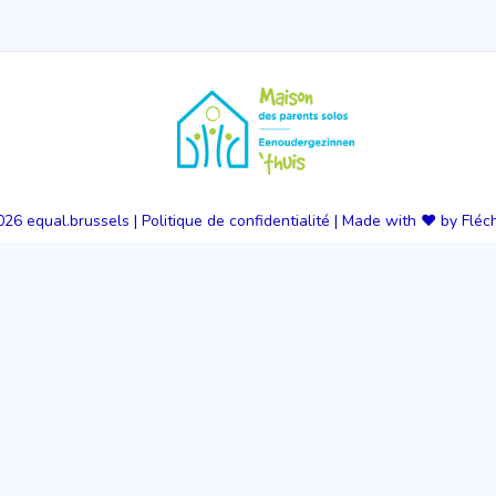
026
equal.brussels
|
Politique de confidentialité
|
Made with ❤️ by Fléc