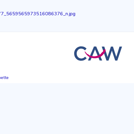
277_5659565973516086376_n.jpg
hette