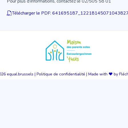
Pour plus d’informations, contactez le 02/505 58 01
Télécharger le PDF: 641695187_122181450710438
026
equal.brussels
|
Politique de confidentialité
|
Made with ❤️ by Fléc