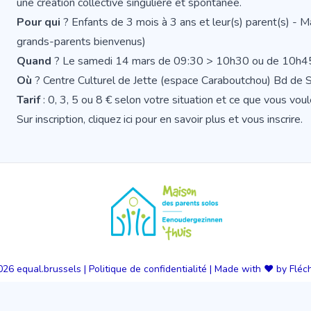
une création collective singulière et spontanée.
Pour qui
? Enfants de 3 mois à 3 ans et leur(s) parent(s) - 
grands-parents bienvenus)
Quand
? Le samedi 14 mars de 09:30 > 10h30 ou de 10h4
Où
? Centre Culturel de Jette (espace Caraboutchou) Bd de
Tarif
: 0, 3, 5 ou 8 € selon votre situation et ce que vous vo
Sur inscription,
cliquez ici pour en savoir plus et vous inscrire
.
026
equal.brussels
|
Politique de confidentialité
|
Made with ❤️ by Fléc