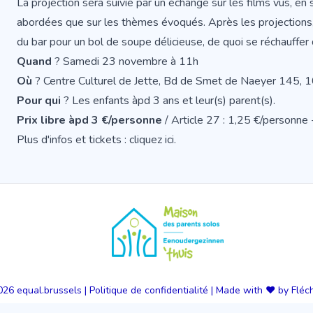
La projection sera suivie par un échange sur les films vus, en 
abordées que sur les thèmes évoqués. Après les projections,
du bar pour un bol de soupe délicieuse, de quoi se réchauffer d
Quand
? Samedi 23 novembre à 11h
Où
? Centre Culturel de Jette, Bd de Smet de Naeyer 145, 
Pour qui
? Les enfants àpd 3 ans et leur(s) parent(s).
Prix libre àpd 3 €/personne
/ Article 27 : 1,25 €/personne 
Plus d'infos et tickets : cliquez ici
.
026
equal.brussels
|
Politique de confidentialité
|
Made with ❤️ by Fléc