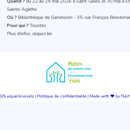
Quand ?
du 22 au 24 mai 2026 à Saint-Gilles, le 30 mai à Et
Sainte-Agathe
Où ?
Bibliothèque de Ganshoren - 35, rue François Beeckm
Pour qui ?
Toustes
Plus d'infos, cliquez
ici
026
equal.brussels
|
Politique de confidentialité
|
Made with ❤️ by Fléc