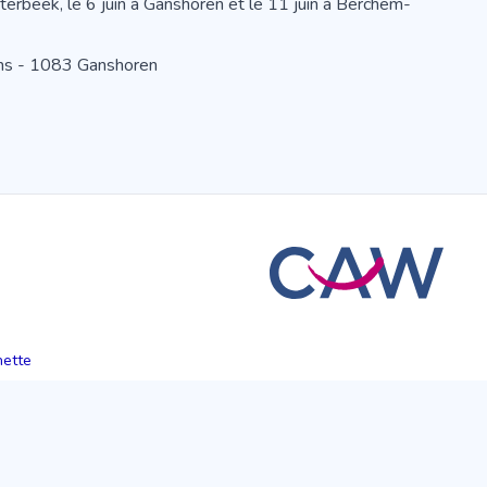
terbeek, le 6 juin à Ganshoren et le 11 juin à Berchem-
ans - 1083 Ganshoren
hette