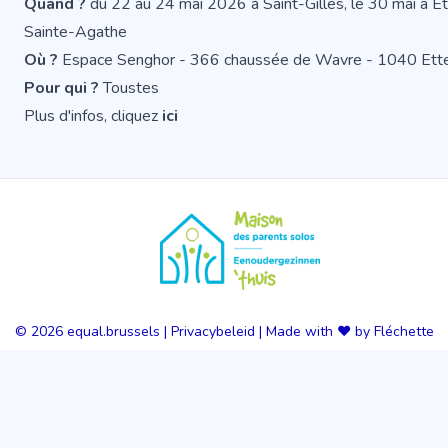
Quand ?
du 22 au 24 mai 2026 à Saint-Gilles, le 30 mai à Et
Sainte-Agathe
Où ?
Espace Senghor - 366 chaussée de Wavre - 1040 Ett
Pour qui ?
Toustes
Plus d'infos, cliquez
ici
© 2026
equal.brussels
|
Privacybeleid
|
Made with ❤️ by Fléchette