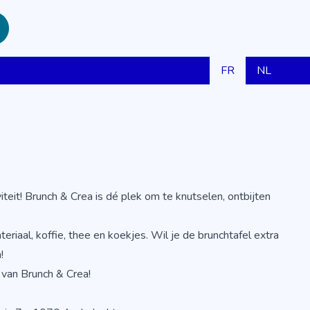
FR
NL
teit! Brunch & Crea is dé plek om te knutselen, ontbijten
iaal, koffie, thee en koekjes. Wil je de brunchtafel extra
!
 van Brunch & Crea!