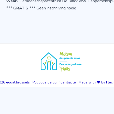
Waar
? Gemeenschapscentrum De Rinck vzw, Dapperheidsple
*** GRATIS ***
Geen inschrijving nodig
026
equal.brussels
|
Politique de confidentialité
|
Made with ❤️ by Fléc