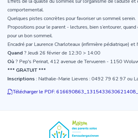
Effets de la qualité du sommeil sur l’organisme de l’adulte et de
comportemental.
Quelques pistes concrètes pour favoriser un sommeil serein.
Propositions pour le parent - lectures, bien s’entourer, quand
pour un bon sommeil.
Encadré par Laurence Charloteaux (infirmière pédiatrique) et 
Quand
? Jeudi 26 février de 12:30 > 14:00
Où
? Pep's Perinat, 412 avenue de Tervueren - 1150 Woluw
*** GRATUIT ***
Inscriptions
: Nathalie-Marie Lievens : 0492 79 62 97 ou L
Télécharger le PDF: 616690863_131543363062140