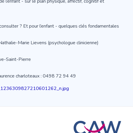
 l’enfant - sur le plan physique, affectif, cognitif et
 consulter ? Et pour l’enfant - quelques clés fondamentales
Nathalie-Marie Lievens (psychologue clinicienne)
e-Saint-Pierre
aurence charloteaux : 0498 72 94 49
8_1236309827210601262_n.jpg