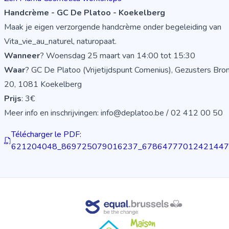
Handcrème - GC De Platoo - Koekelberg
Maak je eigen verzorgende handcrème onder begeleiding van
Vita_vie_au_naturel, naturopaat.
Wanneer
? Woensdag 25 maart van 14:00 tot 15:30
Waar
? GC De Platoo (Vrijetijdspunt Comenius), Gezusters Bro
20, 1081 Koekelberg
Prijs
: 3€
Meer info en inschrijvingen: info@deplatoo.be / 02 412 00 50
Télécharger le PDF:
621204048_869725079016237_678647770124214475