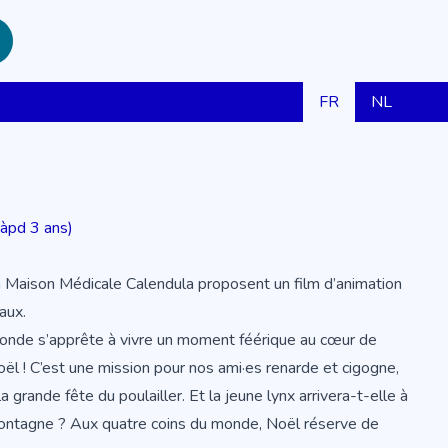
FR
NL
(àpd 3 ans)
 la Maison Médicale Calendula proposent un film d’animation
aux.
e monde s’apprête à vivre un moment féérique au cœur de
Noël ! C’est une mission pour nos ami·es renarde et cigogne,
 grande fête du poulailler. Et la jeune lynx arrivera-t-elle à
montagne ? Aux quatre coins du monde, Noël réserve de