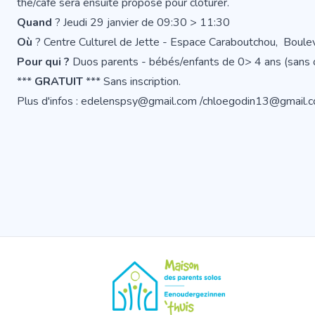
thé/café sera ensuite proposé pour clôturer.
Quand
? Jeudi 29 janvier de 09:30 > 11:30
Où
? Centre Culturel de Jette - Espace Caraboutchou, Boul
Pour qui ?
Duos parents - bébés/enfants de 0> 4 ans (sans ob
***
GRATUIT
*** Sans inscription.
Plus d'infos : edelenspsy@gmail.com /chloegodin13@gmail