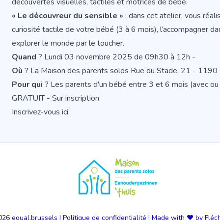
découvertes visuelles, tactiles et motrices de bébé.
« Le découvreur du sensible »
: dans cet atelier, vous réal
curiosité tactile de votre bébé (3 à 6 mois), l’accompagner da
explorer le monde par le toucher.
Quand
? Lundi 03 novembre 2025 de 09h30 à 12h -
Où
? La Maison des parents solos Rue du Stade, 21 - 1190 
Pour qui
? Les parents d'un bébé entre 3 et 6 mois (avec ou
GRATUIT - Sur inscription
Inscrivez-vous ici
026
equal.brussels
|
Politique de confidentialité
|
Made with ❤️ by Fléc