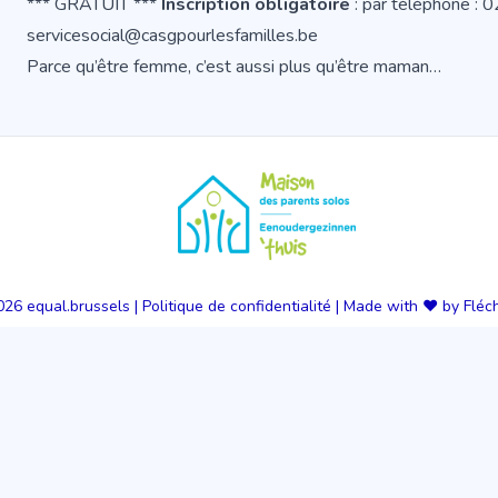
*** GRATUIT ***
Inscription obligatoire
: par téléphone : 
servicesocial@casgpourlesfamilles.be
Parce qu’être femme, c’est aussi plus qu’être maman…
026
equal.brussels
|
Politique de confidentialité
|
Made with ❤️ by Fléc