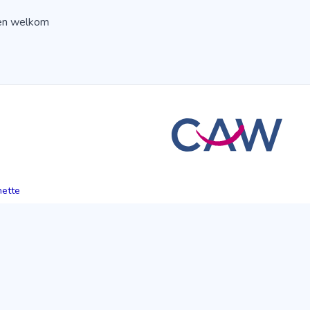
jden welkom
hette