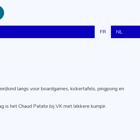
FR
NL
n)kind langs voor boardgames, kickertafels, pingpong en
ag is het Chaud Patate bij VK met lekkere kumpir.