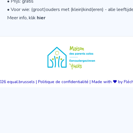
• Prijs: gratis
• Voor wie: (groot)ouders met (klein)kind(eren) - alle leefti
Meer info, klik
hier
026
equal.brussels
|
Politique de confidentialité
|
Made with ❤️ by Fléc