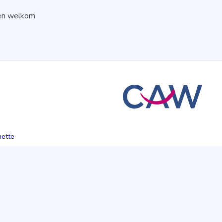
jden welkom
hette