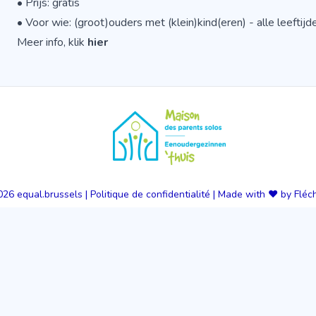
• Prijs: gratis
• Voor wie: (groot)ouders met (klein)kind(eren) - alle leefti
Meer info, klik
hier
026
equal.brussels
|
Politique de confidentialité
|
Made with ❤️ by Fléc