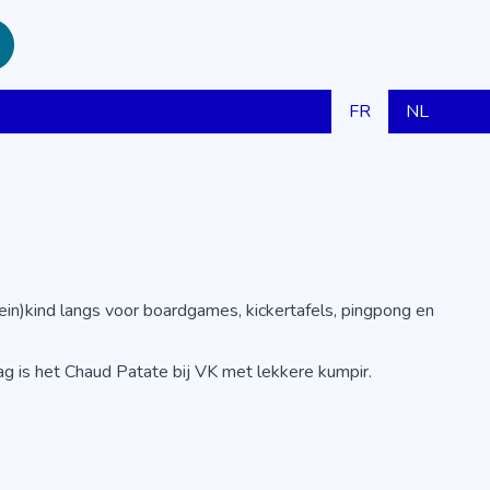
FR
NL
n)kind langs voor boardgames, kickertafels, pingpong en
ag is het Chaud Patate bij VK met lekkere kumpir.