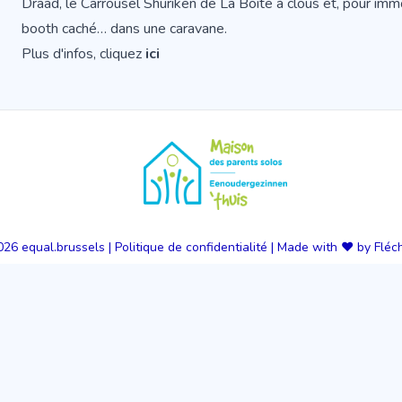
Draad, le Carrousel Shuriken de La Boîte à clous et, pour im
booth caché… dans une caravane.
Plus d'infos, cliquez
ici
026
equal.brussels
|
Politique de confidentialité
|
Made with ❤️ by Fléc